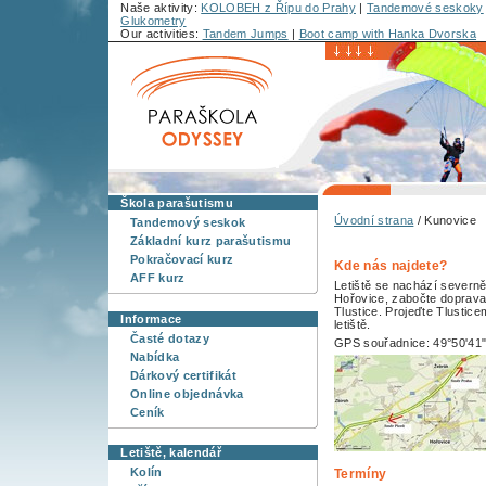
Naše aktivity:
KOLOBEH z Řípu do Prahy
|
Tandemové seskoky
Glukometry
Our activities:
Tandem Jumps
|
Boot camp with Hanka Dvorska
Škola parašutismu
Úvodní strana
/ Kunovice
Tandemový seskok
Základní kurz parašutismu
Pokračovací kurz
Kde nás najdete?
AFF kurz
Letiště se nachází severně
Hořovice, zabočte doprav
Tlustice. Projeďte Tlustic
Informace
letiště.
Časté dotazy
GPS souřadnice: 49°50'41
Nabídka
Dárkový certifikát
Online objednávka
Ceník
Letiště, kalendář
Kolín
Termíny