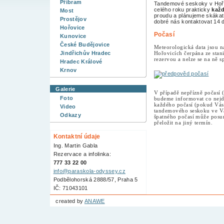
Příbram
Tandemové seskoky v Hořo
celého roku prakticky
každ
Most
proudu a plánujeme skákat 
Prostějov
dobré nás kontaktovat 14 
Hořovice
Počasí
Kunovice
České Budějovice
Meteorologická data jsou na
Hořovicích čerpána ze stani
Jindřichův Hradec
rezervou a nelze se na ně s
Hradec Králové
Krnov
Galerie
V případě nepřízně počasí (
Foto
budeme informovat co nejdř
každého počasí (pokud Vás
Video
tandemového seskoku ve V
Odkazy
špatného počasí může posu
přeložit na jiný termín.
Kontaktní údaje
Ing. Martin Gabla
Rezervace a infolinka:
777 33 22 00
info@paraskola-odyssey.cz
Podbělohorská 2888/57, Praha 5
IČ: 71043101
created by
ANAWE